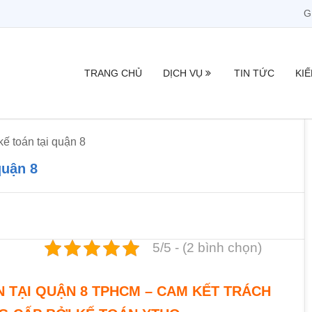
G
TRANG CHỦ
DỊCH VỤ
TIN TỨC
KI
kế toán tại quận 8
quận 8
5/5 - (2 bình chọn)
N TẠI QUẬN 8 TPHCM – CAM KẾT TRÁCH