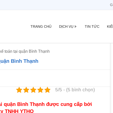
G
TRANG CHỦ
DỊCH VỤ
TIN TỨC
KI
kế toán tại quận Bình Thạnh
 quận Bình Thạnh
5/5 - (5 bình chọn)
tại quận Bình Thạnh được cung cấp bởi
ty TNHH YTHO