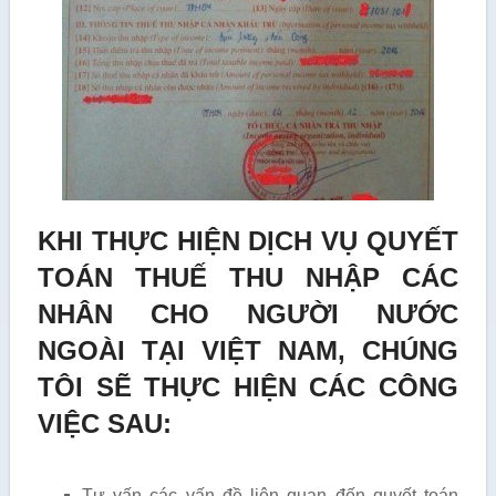
KHI THỰC HIỆN DỊCH VỤ QUYẾT
TOÁN THUẾ THU NHẬP CÁC
NHÂN CHO NGƯỜI NƯỚC
NGOÀI TẠI VIỆT NAM, CHÚNG
TÔI SẼ THỰC HIỆN CÁC CÔNG
VIỆC SAU:
Tư vấn các vấn đề liên quan đến quyết toán