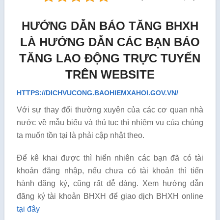
HƯỚNG DẪN BÁO TĂNG BHXH
LÀ HƯỚNG DẪN CÁC BẠN BÁO
TĂNG LAO ĐỘNG TRỰC TUYẾN
TRÊN WEBSITE
HTTPS://DICHVUCONG.BAOHIEMXAHOI.GOV.VN/
Với sự thay đổi thường xuyên của các cơ quan nhà
nước về mẫu biểu và thủ tục thì nhiệm vụ của chúng
ta muốn tồn tại là phải cập nhật theo.
Để kê khai được thì hiển nhiên các bạn đã có tài
khoản đăng nhập, nếu chưa có tài khoản thì tiến
hành đăng ký, cũng rất dễ dàng. Xem hướng dẫn
đăng ký tài khoản BHXH để giao dịch BHXH online
tại đây