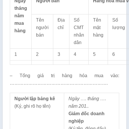
Ngày
Người bán
Hàng hóa mua 
tháng
năm
Tên
Địa
Số
Tên
Số
mua
người
chỉ
CMT
mặt
lượng
hàng
bán
nhân
hàng
dân
1
2
3
4
5
6
– Tổng giá trị hàng hóa mua vào:
……………………………………………………….
Người lập bảng kê
Ngày …. tháng ….
(Ký, ghi rõ họ tên)
năm 201..
Giám đốc doanh
nghiệp
(Ký tên, đóng dấu)