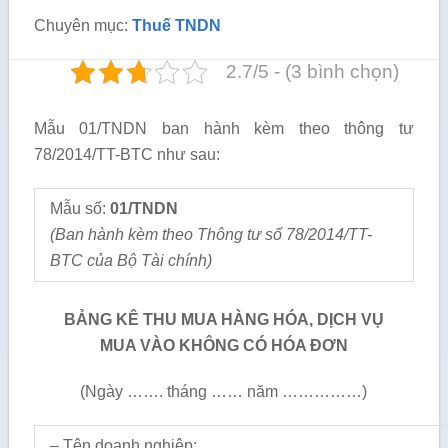
Chuyên mục:
Thuế TNDN
2.7/5 - (3 bình chọn)
Mẫu 01/TNDN ban hành kèm theo thông tư
78/2014/TT-BTC như sau:
Mẫu số:
01/TNDN
(Ban hành kèm theo Thông tư số 78/2014/TT-
BTC của Bộ Tài chính)
BẢNG KÊ THU MUA HÀNG HÓA, DỊCH VỤ
MUA VÀO KHÔNG CÓ HÓA ĐƠN
(Ngày ……. tháng …… năm ……………)
– Tên doanh nghiệp: