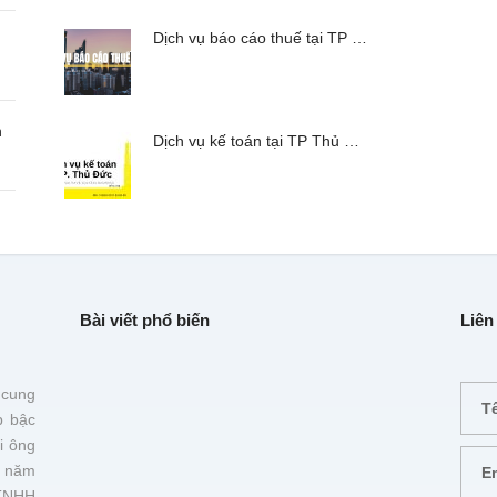
Dịch vụ báo cáo thuế tại TP …
n
Dịch vụ kế toán tại TP Thủ …
Bài viết phổ biến
Liên
 cung
p bậc
i ông
 năm
TNHH