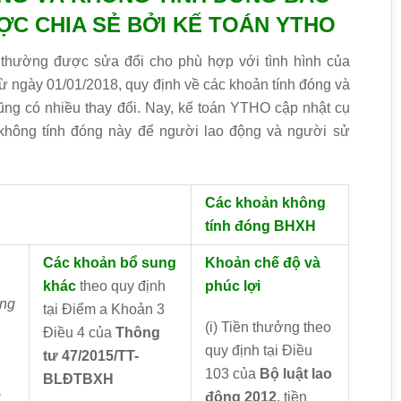
ƯỢC CHIA SẺ BỞI KẾ TOÁN YTHO
 thường được sửa đổi cho phù hợp với tình hình của
ừ ngày 01/01/2018, quy định về các khoản tính đóng và
ng có nhiều thay đổi. Nay, kế toán YTHO cập nhật cụ
không tính đóng này để người lao động và người sử
Các khoản không
tính đóng BHXH
Các khoản bổ sung
Khoản chế độ và
khác
theo quy định
phúc lợi
ơng
tại Điểm a Khoản 3
(i) Tiền thưởng theo
Điều 4 của
Thông
quy định tại Điều
tư 47/2015/TT-
103 của
Bộ luật lao
BLĐTBXH
u
động 2012
, tiền