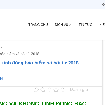
G
TRANG CHỦ
DỊCH VỤ
TIN TỨC
KI
bảo hiểm xã hội từ 2018
 tính đóng bảo hiểm xã hội từ 2018
TN
Đánh giá
NG VÀ KHÔNG TÍNH ĐÓNG BẢO