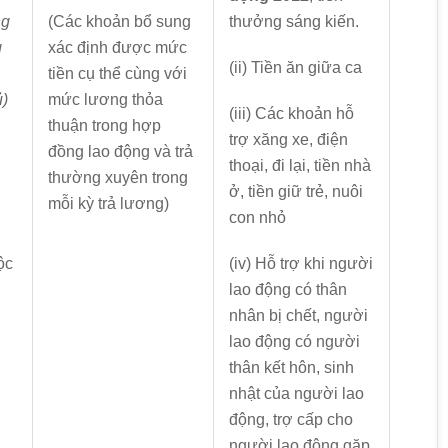
ng
(Các khoản bổ sung
thưởng sáng kiến.
g
xác định được mức
(ii) Tiền ăn giữa ca
tiền cụ thể cùng với
ủ)
mức lương thỏa
(iii) Các khoản hỗ
thuận trong hợp
trợ xăng xe, điện
đồng lao động và trả
thoại, đi lại, tiền nhà
thường xuyên trong
ở, tiền giữ trẻ, nuôi
mỗi kỳ trả lương)
con nhỏ
ộc
(iv) Hỗ trợ khi người
lao động có thân
nhân bị chết, người
lao động có người
thân kết hôn, sinh
nhật của người lao
động, trợ cấp cho
người lao động gặp