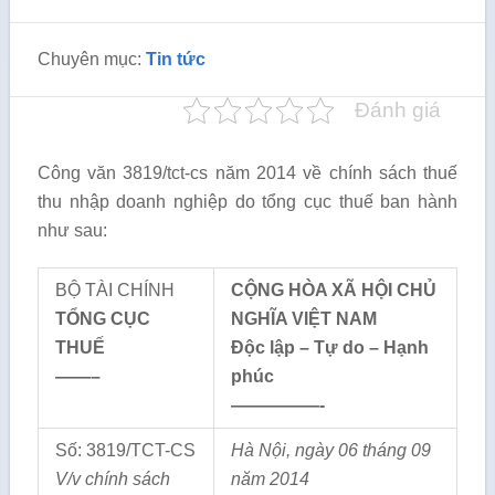
Chuyên mục:
Tin tức
Đánh giá
Công văn 3819/tct-cs năm 2014 về chính sách thuế
thu nhập doanh nghiệp do tổng cục thuế ban hành
như sau:
BỘ TÀI CHÍNH
CỘNG HÒA XÃ HỘI CHỦ
TỔNG CỤC
NGHĨA VIỆT NAM
THUẾ
Độc lập – Tự do – Hạnh
——–
phúc
—————-
Số: 3819/TCT-CS
Hà Nội, ngày 06 tháng 09
V/v chính sách
năm 2014