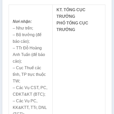
KT. TỔNG CỤC
TRƯỞNG
Nơi nhận:
PHÓ TỔNG CỤC
– Như trên;
TRƯỞNG
– Bộ trưởng (để
báo cáo);
– TTr Đỗ Hoàng
Anh Tuấn (để báo
cáo);
– Cục Thuế các
tỉnh, TP trực thuộc
TW;
– Các Vụ CST, PC,
CĐKT&KT (BTC);
– Các Vụ PC,
KK&KTT, TTr, DNL