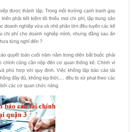
iệp được thành lập. Trong môi trường cạnh tranh gay
riển phải tiết kiệm tối thiểu mọi chi phí, tập trung sản
các doanh nghiệp vừa và nhỏ phần lớn đều tuyển các kế
ưu chi phí cho doanh nghiệp mình, nhưng đằng sau ẩn
chưa từng nghĩ đến ?
cáo quyết toán cuối năm nằm trong diện bắt buộc phải
i chính cũng cần nộp đến cơ quan thống kê. Chính vì
 và phù hợp với quy định. Việc không lập báo cáo tài
không đầy đủ, không kịp thời,… đều bị xử phạt theo các
ủ bởi các cơ quan chức năng.