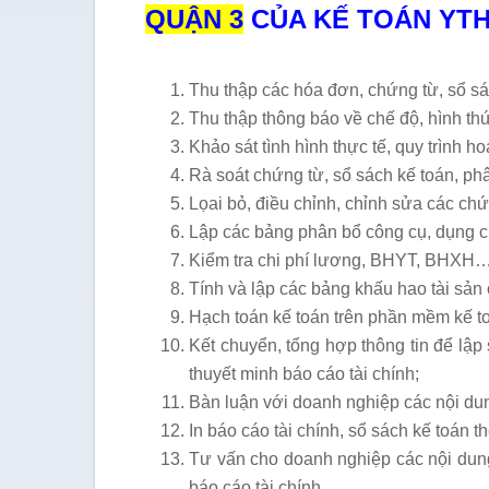
QUẬN 3
CỦA KẾ TOÁN YT
Thu thập các hóa đơn, chứng từ, sổ s
Thu thập thông báo về chế độ, hình t
Khảo sát tình hình thực tế, quy trình 
Rà soát chứng từ, sổ sách kế toán, ph
Lọai bỏ, điều chỉnh, chỉnh sửa các ch
Lập các bảng phân bổ công cụ, dụng cụ,
Kiểm tra chi phí lương, BHYT, BHXH
Tính và lập các bảng khấu hao tài sản 
Hạch toán kế toán trên phần mềm kế t
Kết chuyển, tổng hợp thông tin để lập 
thuyết minh báo cáo tài chính;
Bàn luận với doanh nghiệp các nội dun
In báo cáo tài chính, sổ sách kế toán t
Tư vấn cho doanh nghiệp các nội dung 
báo cáo tài chính…