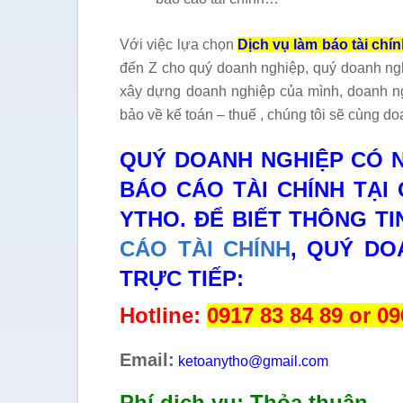
Với việc lựa chọn
Dịch vụ làm báo tài chín
đến Z cho quý doanh nghiệp, quý doanh nghi
xây dựng doanh nghiệp của mình, doanh ng
bảo về kế toán – thuế , chúng tôi sẽ cùng d
QUÝ DOANH NGHIỆP CÓ 
BÁO CÁO TÀI CHÍNH TẠI
YTHO. ĐỂ BIẾT THÔNG TI
CÁO TÀI CHÍNH
, QUÝ DO
TRỰC TIẾP:
Hotline:
0917 83 84 89 or 0
Email:
ketoanytho@gmail.com
Phí dịch vụ: Thỏa thuận.