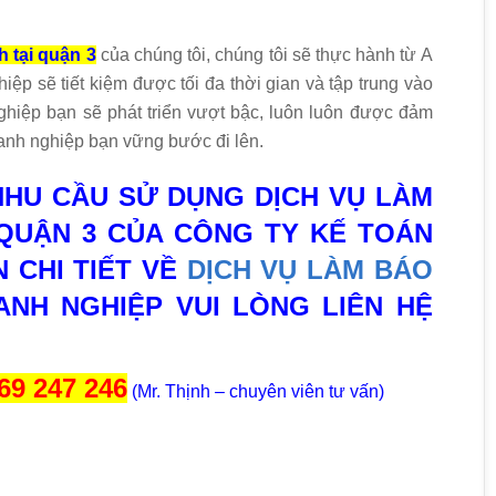
h tại quận 3
của chúng tôi, chúng tôi sẽ thực hành từ A
ệp sẽ tiết kiệm được tối đa thời gian và tập trung vào
hiệp bạn sẽ phát triển vượt bậc, luôn luôn được đảm
oanh nghiệp bạn vững bước đi lên.
NHU CẦU SỬ DỤNG DỊCH VỤ LÀM
 QUẬN 3 CỦA CÔNG TY KẾ TOÁN
N CHI TIẾT VỀ
DỊCH VỤ LÀM BÁO
ANH NGHIỆP VUI LÒNG LIÊN HỆ
969 247 246
(Mr. Thịnh – chuyên viên tư vấn)