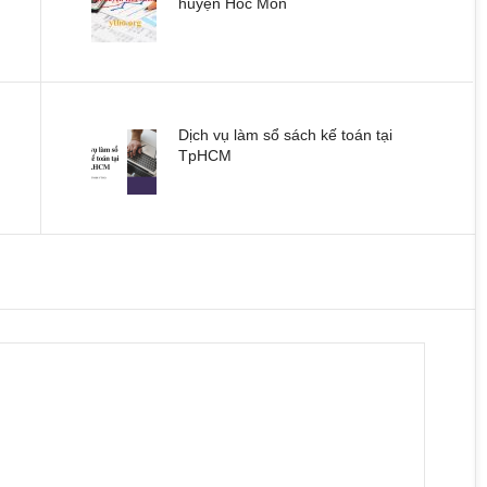
huyện Hóc Môn
Dịch vụ làm sổ sách kế toán tại
TpHCM