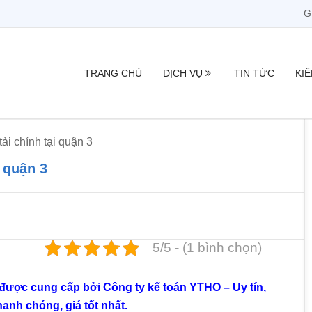
G
TRANG CHỦ
DỊCH VỤ
TIN TỨC
KI
ài chính tại quận 3
i quận 3
5/5 - (1 bình chọn)
3 được cung cấp bởi Công ty kế toán YTHO – Uy tín,
anh chóng, giá tốt nhất.