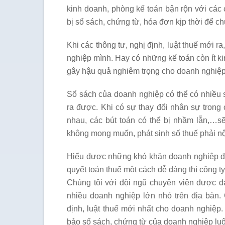
kinh doanh, phòng kế toán bận rộn với các 
bị sổ sách, chứng từ, hóa đơn kịp thời để ch
Khi các thông tư, nghị định, luật thuế mới r
nghiệp mình. Hay có những kế toán còn ít kin
gây hậu quả nghiêm trọng cho doanh nghiệp
Sổ sách của doanh nghiệp có thể có nhiều s
ra được. Khi có sự thay đổi nhân sự trong
nhau, các bút toán có thể bị nhầm lẫn,…
không mong muốn, phát sinh số thuế phải n
Hiểu được những khó khăn doanh nghiệp đa
quyết toán thuế một cách dễ dàng thì công
Chúng tôi với đội ngũ chuyên viên được đà
nhiều doanh nghiệp lớn nhỏ trên địa bàn. 
định, luật thuế mới nhất cho doanh nghiệp
bảo sổ sách, chứng từ của doanh nghiệp luôn 