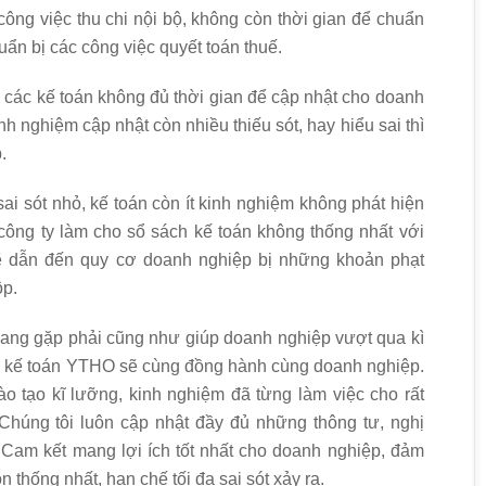
công việc thu chi nội bộ, không còn thời gian để chuẩn
uẩn bị các công việc quyết toán thuế.
a, các kế toán không đủ thời gian để cập nhật cho doanh
h nghiệm cập nhật còn nhiều thiếu sót, hay hiểu sai thì
.
ai sót nhỏ, kế toán còn ít kinh nghiệm không phát hiện
 công ty làm cho sổ sách kế toán không thống nhất với
sẽ dẫn đến quy cơ doanh nghiệp bị những khoản phạt
ộp.
ng gặp phải cũng như giúp doanh nghiệp vượt qua kì
 ty kế toán YTHO sẽ cùng đồng hành cùng doanh nghiệp.
o tạo kĩ lưỡng, kinh nghiệm đã từng làm việc cho rất
Chúng tôi luôn cập nhật đầy đủ những thông tư, nghị
. Cam kết mang lợi ích tốt nhất cho doanh nghiệp, đảm
thống nhất, hạn chế tối đa sai sót xảy ra.