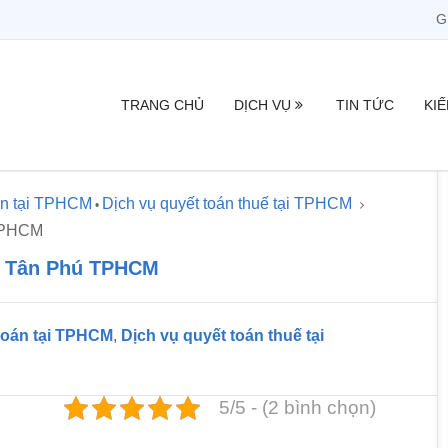
G
TRANG CHỦ
DỊCH VỤ
TIN TỨC
KI
án tại TPHCM
Dịch vụ quyết toán thuế tại TPHCM
•
 TPHCM
ận Tân Phú TPHCM
 toán tại TPHCM
,
Dịch vụ quyết toán thuế tại
5/5 - (2 bình chọn)