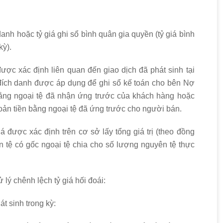
danh hoặc tỷ giá ghi sổ bình quân gia quyền (tỷ giá bình
kỳ).
 được xác định liên quan đến giao dịch đã phát sinh tại
ế đích danh được áp dụng để ghi sổ kế toán cho bên Nợ
 bằng ngoại tệ đã nhận ứng trước của khách hàng hoặc
hoản tiền bằng ngoại tệ đã ứng trước cho người bán.
iá được xác định trên cơ sở lấy tổng giá trị (theo đồng
ền tệ có gốc ngoại tệ chia cho số lượng nguyên tệ thực
ử lý chênh lệch tỷ giá hối đoái:
át sinh trong kỳ: