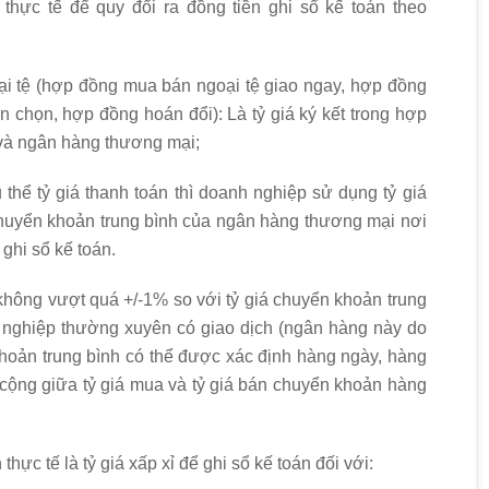
thực tế để quy đổi ra đồng tiền ghi sổ kế toán theo
oại tệ (hợp đồng mua bán ngoại tệ giao ngay, hợp đồng
 chọn, hợp đồng hoán đổi): Là tỷ giá ký kết trong hợp
và ngân hàng thương mại;
hể tỷ giá thanh toán thì doanh nghiệp sử dụng tỷ giá
iá chuyển khoản trung bình của ngân hàng thương mại nơi
ghi sổ kế toán.
không vượt quá +/-1% so với tỷ giá chuyển khoản trung
nghiệp thường xuyên có giao dịch (ngân hàng này do
khoản trung bình có thể được xác định hàng ngày, hàng
 cộng giữa tỷ giá mua và tỷ giá bán chuyển khoản hàng
ực tế là tỷ giá xấp xỉ để ghi sổ kế toán đối với: