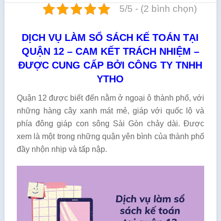
5/5 - (2 bình chọn)
DỊCH VỤ LÀM SỔ SÁCH KẾ TOÁN TẠI
QUẬN 12 – CAM KẾT TRÁCH NHIỆM –
ĐƯỢC CUNG CẤP BỞI CÔNG TY TNHH
YTHO
Quận 12 được biết đến nằm ở ngoại ô thành phố, với
những hàng cây xanh mát mẻ, giáp với quốc lộ và
phía đông giáp con sông Sài Gòn chảy dài. Được
xem là một trong những quận yên bình của thành phố
đầy nhộn nhịp và tấp nập.