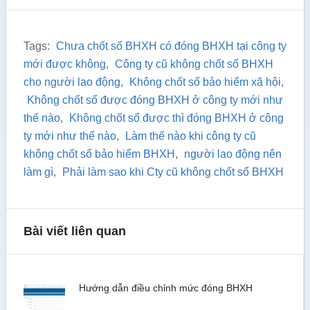
Tags:
Chưa chốt sổ BHXH có đóng BHXH tại công ty
mới được không
,
Công ty cũ không chốt sổ BHXH
cho người lao động
,
Không chốt sổ bảo hiểm xã hội
,
Không chốt sổ được đóng BHXH ở công ty mới như
thế nào
,
Không chốt sổ được thì đóng BHXH ở công
ty mới như thế nào
,
Làm thế nào khi công ty cũ
không chốt sổ bảo hiểm BHXH
,
người lao động nên
làm gì
,
Phải làm sao khi Cty cũ không chốt sổ BHXH
Bài viết liên quan
Hướng dẫn điều chỉnh mức đóng BHXH