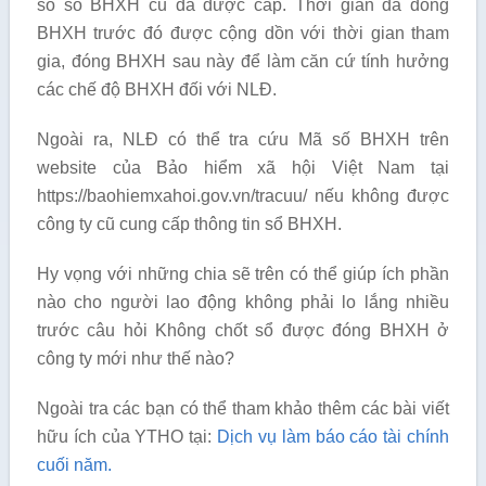
số sổ BHXH cũ đã được cấp. Thời gian đã đóng
BHXH trước đó được cộng dồn với thời gian tham
gia, đóng BHXH sau này để làm căn cứ tính hưởng
các chế độ BHXH đối với NLĐ.
Ngoài ra, NLĐ có thể tra cứu Mã số BHXH trên
website của Bảo hiểm xã hội Việt Nam tại
https://baohiemxahoi.gov.vn/tracuu/ nếu không được
công ty cũ cung cấp thông tin sổ BHXH.
Hy vọng với những chia sẽ trên có thể giúp ích phần
nào cho người lao động không phải lo lắng nhiều
trước câu hỏi Không chốt sổ được đóng BHXH ở
công ty mới như thế nào?
Ngoài tra các bạn có thể tham khảo thêm các bài viết
hữu ích của YTHO tại:
Dịch vụ làm báo cáo tài chính
cuối năm.