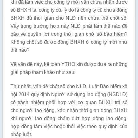
khi đã làm việc cho công ty mới vẫn chưa nhận được
sổ BHXH tại công ty cũ, lý do là công ty cũ chưa đóng
BHXH đủ thời gian cho NLĐ nên chưa thể chốt sổ.
Vậy trong trường hợp này NLĐ phải làm thế nào để
bảo vệ quyền lợi trong thời gian chờ sổ bảo hiểm?
Không chốt sổ được đóng BHXH ở công ty mới như
thế nào?
Về vấn đề này, kế toán YTHO xin được đưa ra những
giải pháp tham khảo như sau:
Thứ nhất, vấn đề chốt sổ cho NLĐ, Luật Bảo hiểm xã
hội 2014 quy định Người sử dụng lao động (NSDLĐ)
có trách nhiệm phối hợp với cơ quan BHXH trả sổ
cho người lao động, xác nhận thời gian đóng BHXH
khi người lao động chấm dứt hợp đồng lao động,
hợp đồng làm việc hoặc thôi việc theo quy định của
pháp luật.