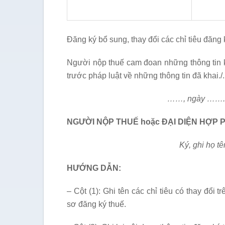
Đăng ký bổ sung, thay đổi các chỉ tiêu đăng
Người nộp thuế cam đoan những thông tin kê
trước pháp luật về những thông tin đã khai./.
……, ngày ……. tháng 
NGƯỜI NỘP THUẾ hoặc ĐẠI DIỆN HỢP
Ký, ghi họ tên và đóng 
HƯỚNG DẪN:
– Cột (1): Ghi tên các chỉ tiêu có thay đổi
sơ đăng ký thuế.