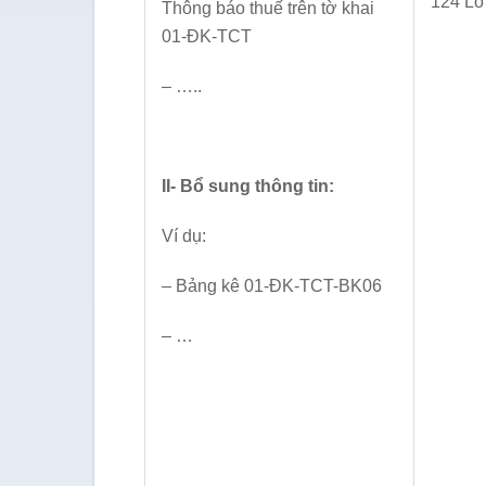
124 Lò
Thông báo thuế trên tờ khai
01-ĐK-TCT
– …..
II- Bổ sung thông tin:
Ví dụ:
– Bảng kê 01-ĐK-TCT-BK06
– …