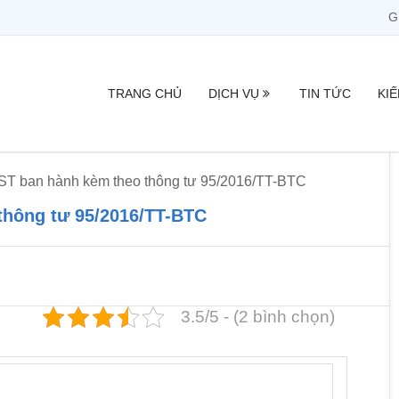
G
TRANG CHỦ
DỊCH VỤ
TIN TỨC
KI
T ban hành kèm theo thông tư 95/2016/TT-BTC
thông tư 95/2016/TT-BTC
3.5/5 - (2 bình chọn)