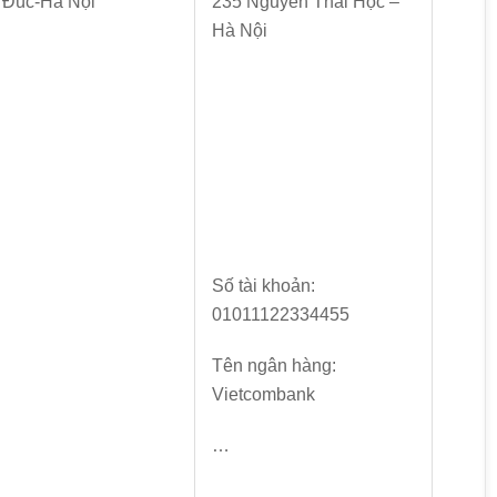
 Đúc-Hà Nội
235 Nguyễn Thái Học –
Hà Nội
Số tài khoản:
01011122334455
Tên ngân hàng:
Vietcombank
…